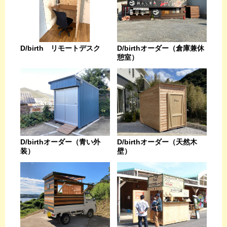
D/birthオーダー（倉庫兼休
D/birth リモートデスク
憩室）
D/birthオーダー（天然木
D/birthオーダー（青い外
壁）
装）