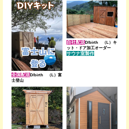
自社配送
D/birth （L）キ
ット・ドア加工オーダー
サウナ室製作
全国配送
D/birth （L）富
士登山