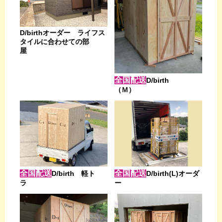
D/birthオーダー ライフス
タイルに合わせての部
屋
全国配送
D/birth
（Ｍ）
全国配送
全国配送
D/birth 軽ト
D/birth(L)オーダ
ラ
ー