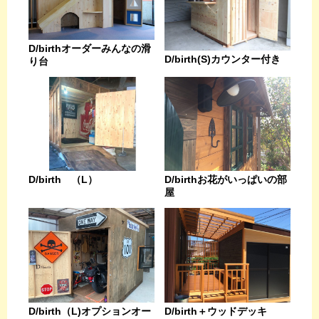
D/birthオーダーみんなの滑
D/birth(S)カウンター付き
り台
D/birthお花がいっぱいの部
D/birth （L）
屋
D/birth（L)オプションオー
D/birth＋ウッドデッキ