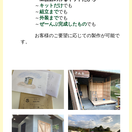
～
キットだけ
でも
～
組立まで
でも
～
外装まで
でも
～
ぜーんぶ完成したもの
でも
お客様のご要望に応じての製作が可能で
す。