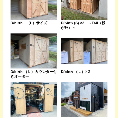
D/birth （L）サイズ
D/birth (S) ×2 ～Tail（桟
が外）～
D/birth （Ｌ）カウンター付
D/birth （Ｌ）×２
きオーダー