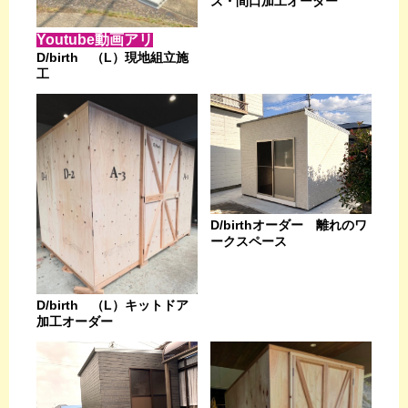
ズ・間口加工オーダー
Youtube動画アリ
D/birth （L）現地組立施
工
D/birthオーダー 離れのワ
ークスペース
D/birth （L）キットドア
加工オーダー