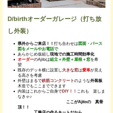
D/birthオーダーガレージ（打ち放
し外装）
県外からご来店！！
打ち合わせは
図面・パース
図をメールやお電話で
あらかじめ仮組し
現地での施工時間効率化
オーダー
のAjitoは
組立＋外壁＋屋根＋窓
を希
望
既存のデッキ横に設置し
大きな窓
は
愛車
が見え
る高さを考慮
外壁はまるで
鉄筋コンクリート
のような
外装板
木造でもここまでできます
内装はこれからご自身で
DIY！！
これも 楽しま
なきゃ♪
ここがAjitoの 真骨
頂！！
工務店の作るキットだから