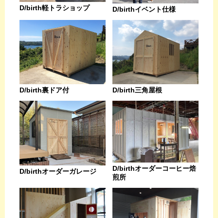
D/birth軽トラショップ
D/birthイベント仕様
D/birth裏ドア付
D/birth三角屋根
D/birthオーダーコーヒー焙
D/birthオーダーガレージ
煎所