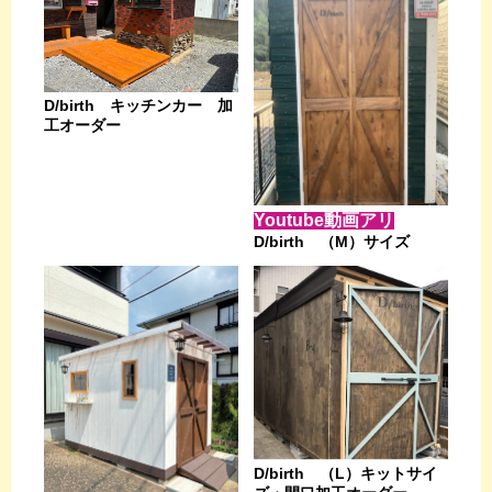
D/birth キッチンカー 加
工オーダー
Youtube動画アリ
D/birth （M）サイズ
D/birth （L）キットサイ