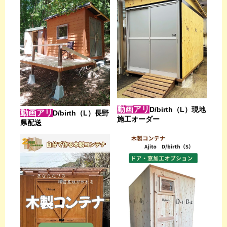
動画アリ
D/birth（L）現地
動画アリ
D/birth（L）長野
施工オーダー
県配送