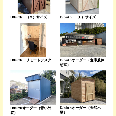
D/birth （L）サイズ
D/birth （M）サイズ
D/birthオーダー（倉庫兼休
D/birth リモートデスク
憩室）
D/birthオーダー（天然木
D/birthオーダー（青い外
壁）
装）