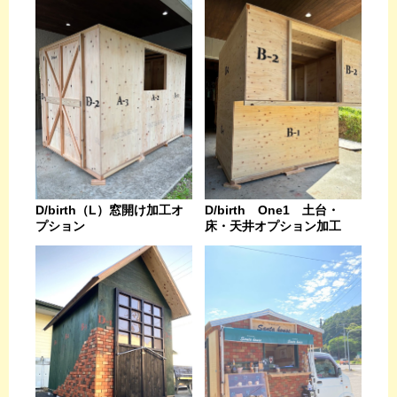
D/birth（L）窓開け加工オ
D/birth One1 土台・
プション
床・天井オプション加工