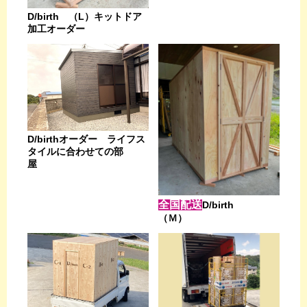
D/birth （L）キットドア
加工オーダー
D/birthオーダー ライフス
タイルに合わせての部
屋
全国配送
D/birth
（Ｍ）