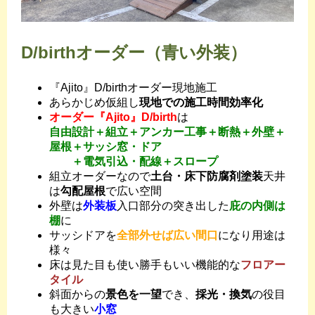
D/birthオーダー（青い外装）
『Ajito』D/birthオーダー現地施工
あらかじめ仮組し
現地での施工時間効率化
オーダー『Ajito』D/birth
は
自由設計＋組立＋アンカー工事＋断熱＋外壁＋
屋根＋サッシ窓・ドア
＋電気引込・配線＋スロープ
組立オーダーなので
土台・床下防腐剤塗装
天井
は
勾配屋根
で広い空間
外壁は
外装板
入口部分の突き出した
庇の内側は
棚
に
サッシドアを
全部外せば広い間口
になり用途は
様々
床は見た目も使い勝手もいい機能的な
フロアー
タイル
斜面からの
景色を一望
でき、
採光・換気
の役目
も大きい
小窓