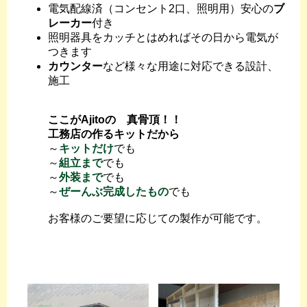
電気配線済（コンセント2口、照明用）安心の
ブ
レーカー
付き
照明器具をカッチとはめればその日から電気が
つきます
カウンター
など様々な用途に対応できる設計、
施工
ここがAjitoの 真骨頂！！
工務店の作るキットだから
～
キットだけ
でも
～
組立まで
でも
～
外装まで
でも
～
ぜーんぶ完成したもの
でも
お客様のご要望に応じての製作が可能です。