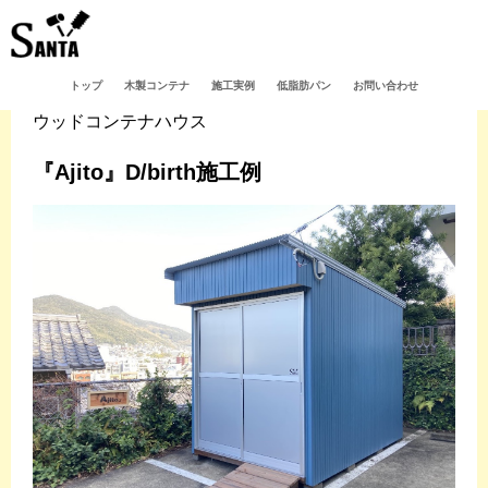
トップ
木製コンテナ
施工実例
低脂肪パン
お問い合わせ
ウッドコンテナハウス
『Ajito』D/birth施工例