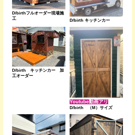
D/birthフルオーダー現場施
工
D/birth キッチンカー
D/birth キッチンカー 加
工オーダー
Youtube動画アリ
D/birth （M）サイズ