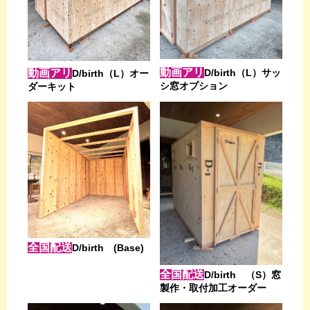
動画アリ
D/birth（L）サッ
動画アリ
D/birth（L）オー
シ窓オプション
ダーキット
全国配送
D/birth (Base)
全国配送
D/birth （S）窓
製作・取付加工オーダー