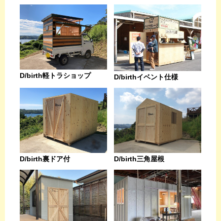
D/birth軽トラショップ
D/birthイベント仕様
D/birth裏ドア付
D/birth三角屋根