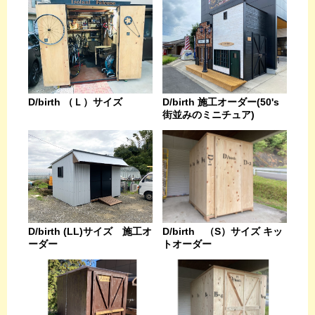
D/birth （Ｌ）サイズ
D/birth 施工オーダー(50's
街並みのミニチュア)
D/birth (LL)サイズ 施工オ
D/birth （S）サイズ キッ
ーダー
トオーダー