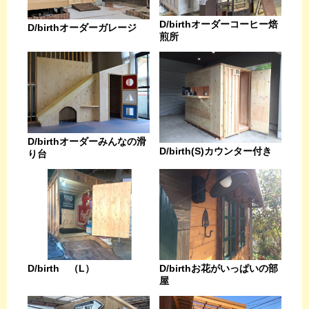
D/birthオーダーコーヒー焙
D/birthオーダーガレージ
煎所
D/birthオーダーみんなの滑
D/birth(S)カウンター付き
り台
D/birthお花がいっぱいの部
D/birth （L）
屋