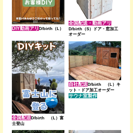
全国配送・動画アリ
DIY動画アリ
D/birth（L）
D/birth（S）ドア・窓加工
オーダー
自社配送
D/birth （L）キ
ット・ドア加工オーダー
サウナ室製作
全国配送
D/birth （L）富
士登山