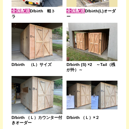
全国配送
全国配送
D/birth 軽ト
D/birth(L)オーダ
ラ
ー
D/birth （L）サイズ
D/birth (S) ×2 ～Tail（桟
が外）～
D/birth （Ｌ）カウンター付
D/birth （Ｌ）×２
きオーダー