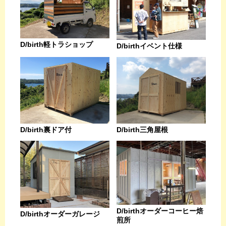
D/birth軽トラショップ
D/birthイベント仕様
D/birth裏ドア付
D/birth三角屋根
D/birthオーダーコーヒー焙
D/birthオーダーガレージ
煎所