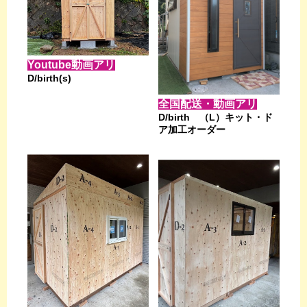
Youtube動画アリ
D/birth(s)
全国配送・動画アリ
D/birth （L）キット・ド
ア加工オーダー