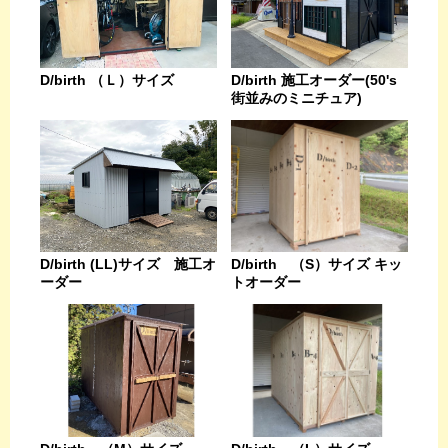
D/birth （Ｌ）サイズ
D/birth 施工オーダー(50's
街並みのミニチュア)
D/birth (LL)サイズ 施工オ
D/birth （S）サイズ キッ
ーダー
トオーダー