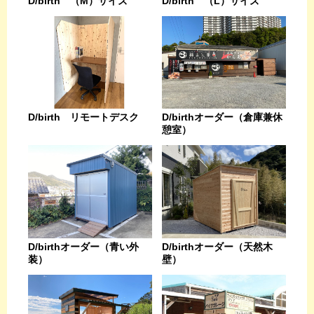
D/birth （L）サイズ
D/birth （M）サイズ
D/birthオーダー（倉庫兼休
D/birth リモートデスク
憩室）
D/birthオーダー（天然木
D/birthオーダー（青い外
壁）
装）