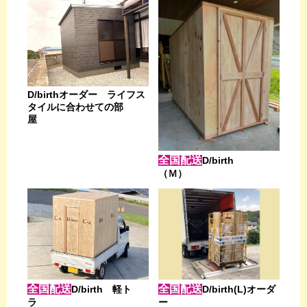
D/birthオーダー ライフス
タイルに合わせての部
屋
全国配送
D/birth
（Ｍ）
全国配送
全国配送
D/birth 軽ト
D/birth(L)オーダ
ラ
ー