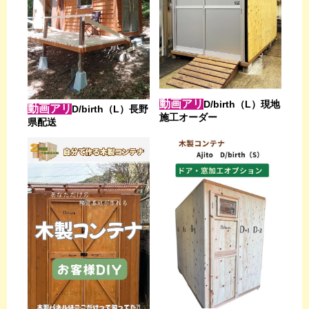
動画アリ
D/birth（L）現地
動画アリ
D/birth（L）長野
施工オーダー
県配送