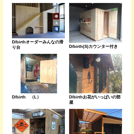
D/birthオーダーみんなの滑
D/birth(S)カウンター付き
り台
D/birthお花がいっぱいの部
D/birth （L）
屋