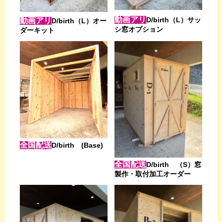
動画アリ
D/birth（L）サッ
動画アリ
D/birth（L）オー
シ窓オプション
ダーキット
全国配送
D/birth (Base)
全国配送
D/birth （S）窓
製作・取付加工オーダー