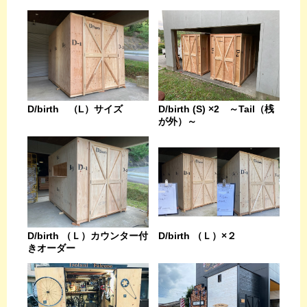
D/birth （L）サイズ
D/birth (S) ×2 ～Tail（桟
が外）～
D/birth （Ｌ）カウンター付
D/birth （Ｌ）×２
きオーダー