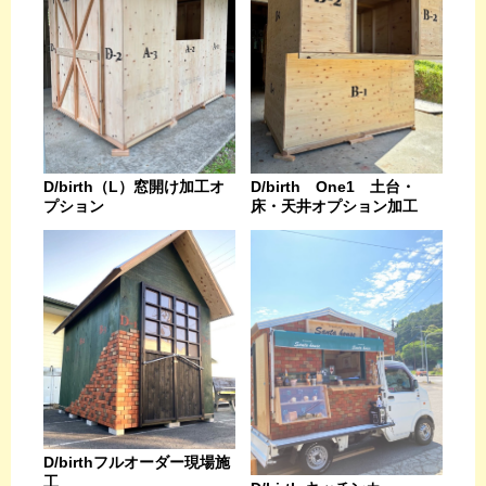
D/birth（L）窓開け加工オ
D/birth One1 土台・
プション
床・天井オプション加工
D/birthフルオーダー現場施
工