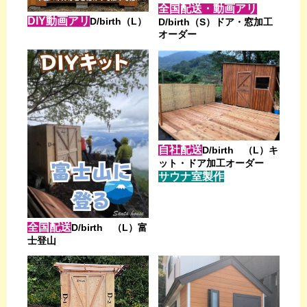
全国配送・動画アリ
DIY動画アリ
D/birth（L）
D/birth（S）ドア・窓加工
オーダー
自社配送
D/birth （L）キ
ット・ドア加工オーダー
サウナ室製作
全国配送
D/birth （L）富
士登山