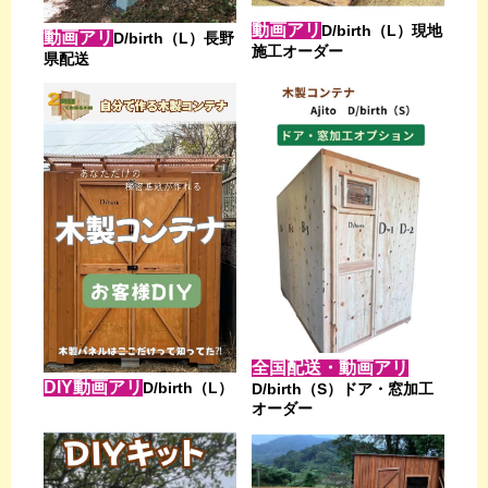
動画アリ
D/birth（L）現地
動画アリ
D/birth（L）長野
施工オーダー
県配送
全国配送・動画アリ
DIY動画アリ
D/birth（L）
D/birth（S）ドア・窓加工
オーダー