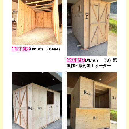
全国配送
D/birth (Base)
全国配送
D/birth （S）窓
製作・取付加工オーダー