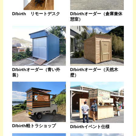
D/birthオーダー（倉庫兼休
D/birth リモートデスク
憩室）
D/birthオーダー（天然木
D/birthオーダー（青い外
壁）
装）
D/birth軽トラショップ
D/birthイベント仕様