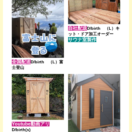
自社配送
D/birth （L）キ
ット・ドア加工オーダー
サウナ室製作
全国配送
D/birth （L）富
士登山
Youtube動画アリ
D/birth(s)