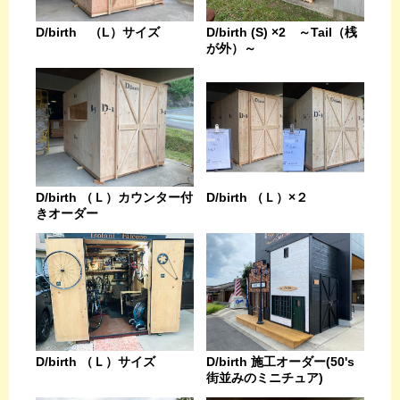
D/birth （L）サイズ
D/birth (S) ×2 ～Tail（桟
が外）～
D/birth （Ｌ）カウンター付
D/birth （Ｌ）×２
きオーダー
D/birth （Ｌ）サイズ
D/birth 施工オーダー(50's
街並みのミニチュア)