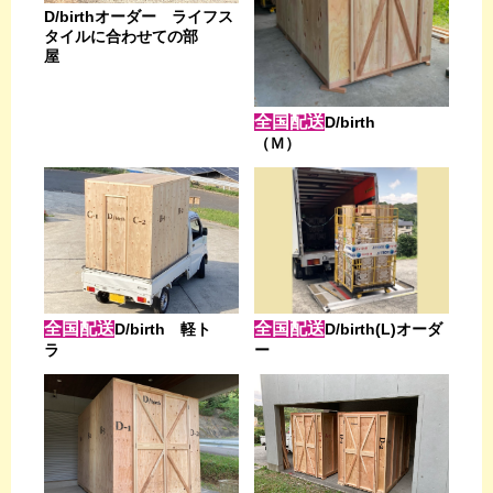
D/birthオーダー ライフス
タイルに合わせての部
屋
全国配送
D/birth
（Ｍ）
全国配送
全国配送
D/birth 軽ト
D/birth(L)オーダ
ラ
ー