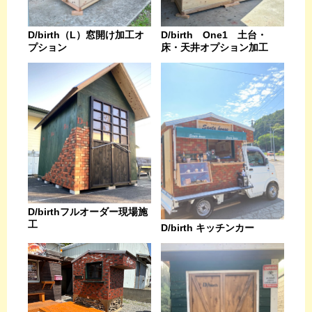
D/birth（L）窓開け加工オ
D/birth One1 土台・
プション
床・天井オプション加工
D/birthフルオーダー現場施
工
D/birth キッチンカー