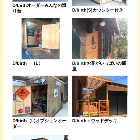
D/birthオーダーみんなの滑
D/birth(S)カウンター付き
り台
D/birthお花がいっぱいの部
D/birth （L）
屋
D/birth（L)オプションオー
D/birth＋ウッドデッキ
ダー