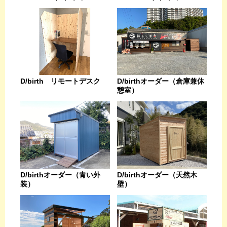
D/birthオーダー（倉庫兼休
D/birth リモートデスク
憩室）
D/birthオーダー（天然木
D/birthオーダー（青い外
壁）
装）