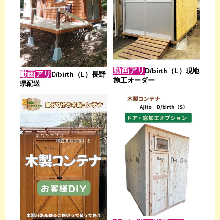
動画アリ
D/birth（L）現地
動画アリ
D/birth（L）長野
施工オーダー
県配送