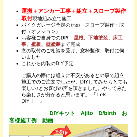
運搬＋アンカー工事＋組立＋スロープ製作
取付
現地組み立て施工
バイクガレージ予定のため スロープ製作・取
付（オプション）
お客様ご自身での
DIY
屋根、下地塗装、床工
事、壁板、壁塗装
まで完成
窓の取付のご相談を受け、窓枠製作、取付に伺
いました
これから内装のDIY予定
ご購入の際には組立に不安があるとの事で組立
施工でのご注文でしたが、DIYしてみたらとても
楽しい♪とお喜びの声を頂きました。やってみた
ら楽しさが分かると思います。 『 Lets'
DIY！！』
DIYキット Ajito D/birth お
客様施工例 動画