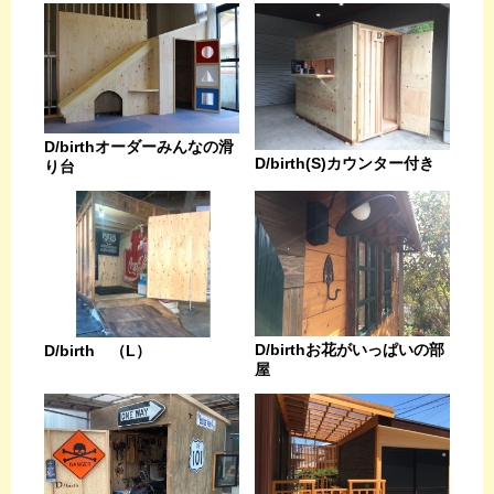
D/birthオーダーみんなの滑
D/birth(S)カウンター付き
り台
D/birthお花がいっぱいの部
D/birth （L）
屋