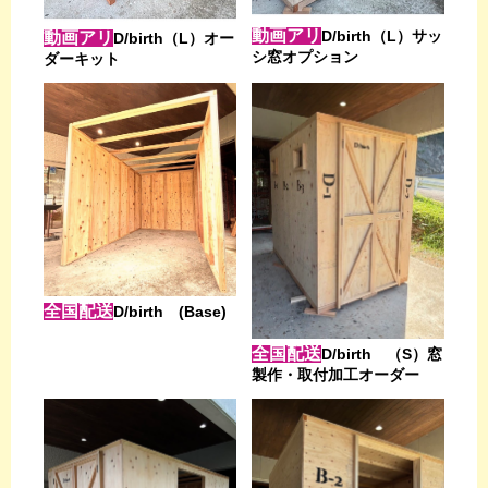
動画アリ
D/birth（L）サッ
動画アリ
D/birth（L）オー
シ窓オプション
ダーキット
全国配送
D/birth (Base)
全国配送
D/birth （S）窓
製作・取付加工オーダー