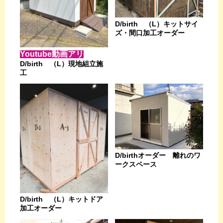
D/birth （L）キットサイ
ズ・間口加工オーダー
Youtube動画アリ
D/birth （L）現地組立施
工
D/birthオーダー 離れのワ
ークスペース
D/birth （L）キットドア
加工オーダー