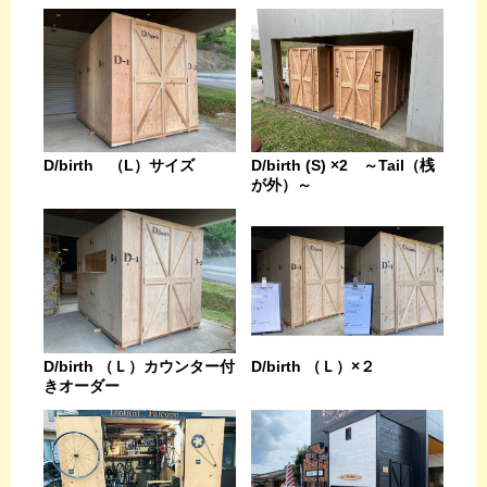
D/birth （L）サイズ
D/birth (S) ×2 ～Tail（桟
が外）～
D/birth （Ｌ）カウンター付
D/birth （Ｌ）×２
きオーダー