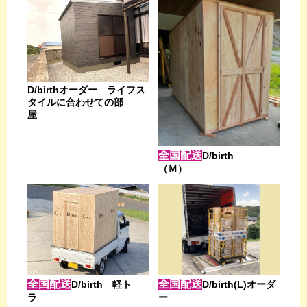
D/birthオーダー ライフス
タイルに合わせての部
屋
全国配送
D/birth
（Ｍ）
全国配送
全国配送
D/birth 軽ト
D/birth(L)オーダ
ラ
ー