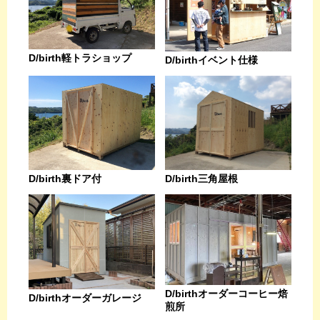
D/birth軽トラショップ
D/birthイベント仕様
D/birth裏ドア付
D/birth三角屋根
D/birthオーダーコーヒー焙
D/birthオーダーガレージ
煎所