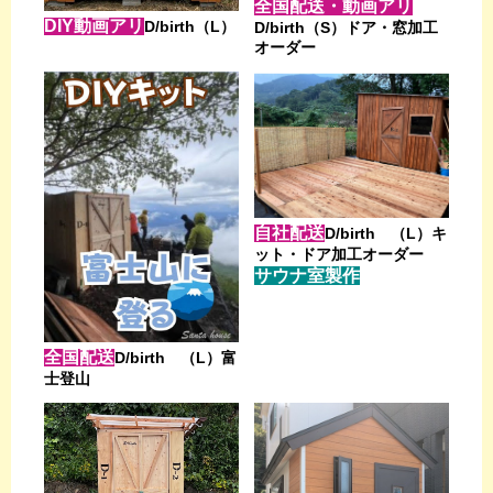
全国配送・動画アリ
DIY動画アリ
D/birth（L）
D/birth（S）ドア・窓加工
オーダー
自社配送
D/birth （L）キ
ット・ドア加工オーダー
サウナ室製作
全国配送
D/birth （L）富
士登山