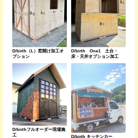
D/birth（L）窓開け加工オ
D/birth One1 土台・
プション
床・天井オプション加工
D/birthフルオーダー現場施
工
D/birth キッチンカー