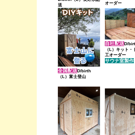
オーダー
送
自社配送
D/bi
（L）キット・
工オーダー
サウナ室製作
全国配送
D/birth
（L）富士登山