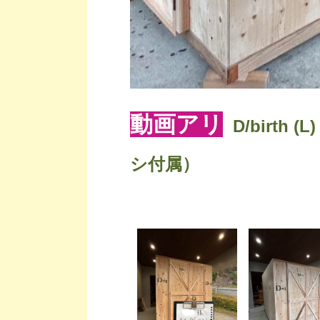
動画アリ
D/birt
シ付属）