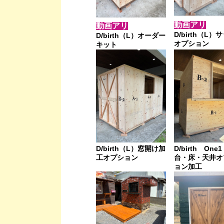
動画アリ
動画アリ
D/birth（L）
D/birth（L）オーダー
オプション
キット
D/birth（L）窓開け加
D/birth One
工オプション
台・床・天井オ
ョン加工