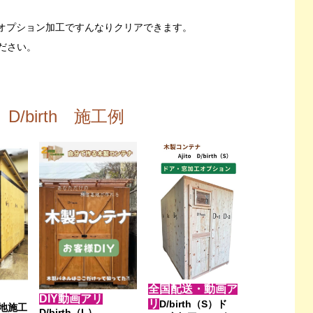
、オプション加工ですんなりクリアできます。
ください。
o』D/birth 施工例
全国配送・動画ア
DIY動画アリ
リ
D/birth（S）ド
現地施工
D/birth（L）