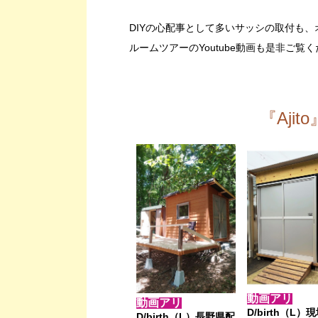
DIYの心配事として多いサッシの取付も
ルームツアーのYoutube動画も是非ご覧
『Ajit
動画アリ
動画アリ
D/birth（L）
D/birth（L）長野県配