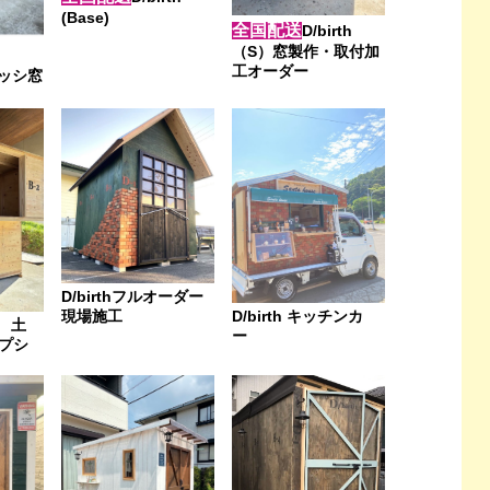
(Base)
全国配送
D/birth
（S）窓製作・取付加
工オーダー
サッシ窓
D/birthフルオーダー
現場施工
D/birth キッチンカ
1 土
ー
プシ