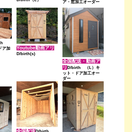
ア・窓加工オーダー
rth
Youtube動画アリ
ドア加
D/birth(s)
全国配送・動画ア
リ
D/birth （L）キ
ット・ドア加工オー
ダー
全国配送
D/birth