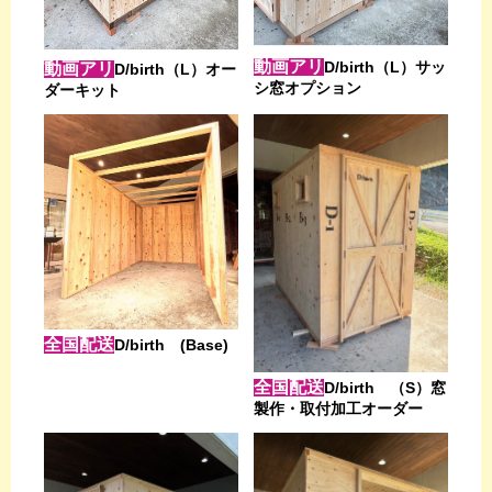
動画アリ
D/birth（L）サッ
動画アリ
D/birth（L）オー
シ窓オプション
ダーキット
全国配送
D/birth (Base)
全国配送
D/birth （S）窓
製作・取付加工オーダー