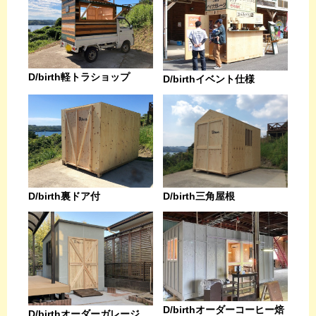
D/birth軽トラショップ
D/birthイベント仕様
D/birth裏ドア付
D/birth三角屋根
D/birthオーダーコーヒー焙
D/birthオーダーガレージ