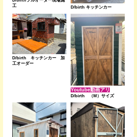
工
D/birth キッチンカー
D/birth キッチンカー 加
工オーダー
Youtube動画アリ
D/birth （M）サイズ