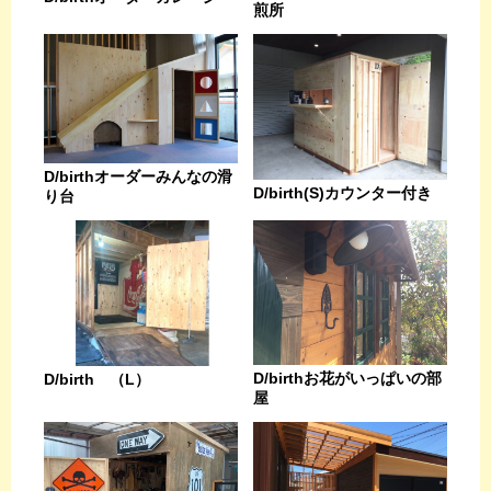
煎所
D/birthオーダーみんなの滑
D/birth(S)カウンター付き
り台
D/birthお花がいっぱいの部
D/birth （L）
屋