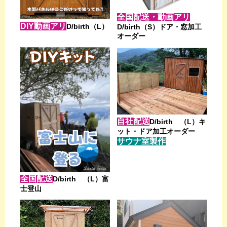
全国配送・動画アリ
DIY動画アリ
D/birth（L）
D/birth（S）ドア・窓加工
オーダー
自社配送
D/birth （L）キ
ット・ドア加工オーダー
サウナ室製作
全国配送
D/birth （L）富
士登山