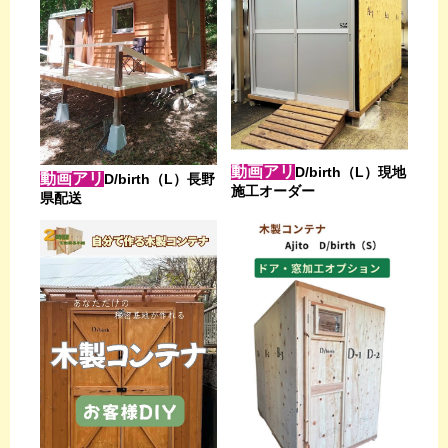
動画アリ
D/birth（L）現地
動画アリ
D/birth（L）長野
施工オーダー
県配送