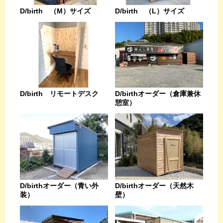
D/birth （L）サイズ
D/birth （M）サイズ
D/birthオーダー（倉庫兼休
D/birth リモートデスク
憩室）
D/birthオーダー（天然木
D/birthオーダー（青い外
壁）
装）