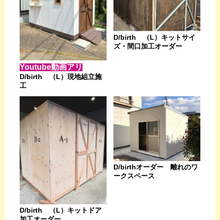
D/birth （L）キットサイ
ズ・間口加工オーダー
Youtube動画アリ
D/birth （L）現地組立施
工
D/birthオーダー 離れのワ
ークスペース
D/birth （L）キットドア
加工オーダー