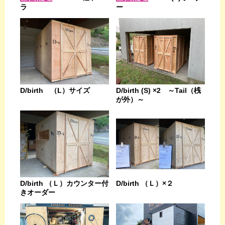
ラ
ー
D/birth （L）サイズ
D/birth (S) ×2 ～Tail（桟
が外）～
D/birth （Ｌ）カウンター付
D/birth （Ｌ）×２
きオーダー