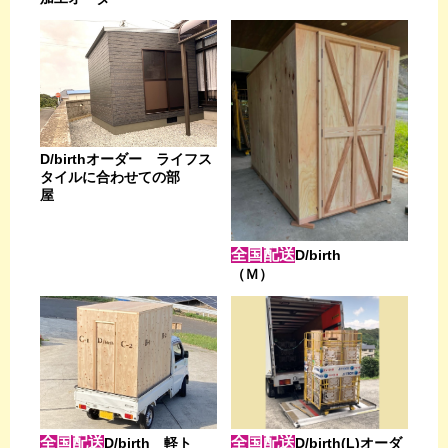
D/birthオーダー ライフス
タイルに合わせての部
屋
全国配送
D/birth
（Ｍ）
全国配送
全国配送
D/birth 軽ト
D/birth(L)オーダ