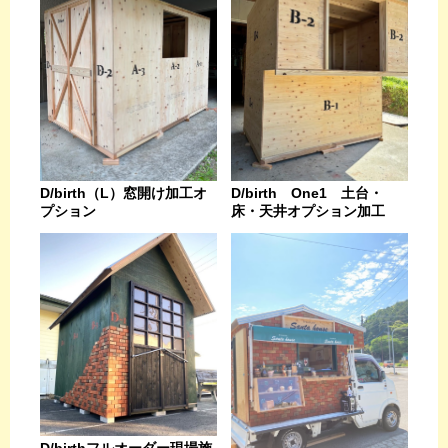
D/birth（L）窓開け加工オ
D/birth One1 土台・
プション
床・天井オプション加工
D/birthフルオーダー現場施